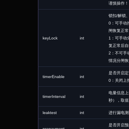
谨慎操作！
锁扣/解锁
0：可手动
闸恢复正常
keyLock
int
1：可手动
复正常后自
2：不可手
情况分闸恢
是否开启定
timerEnable
int
0：关闭上
电量信息上
timerInterval
int
秒），取值范
leaktest
int
进行漏电测
是否开启预
prepayment
int