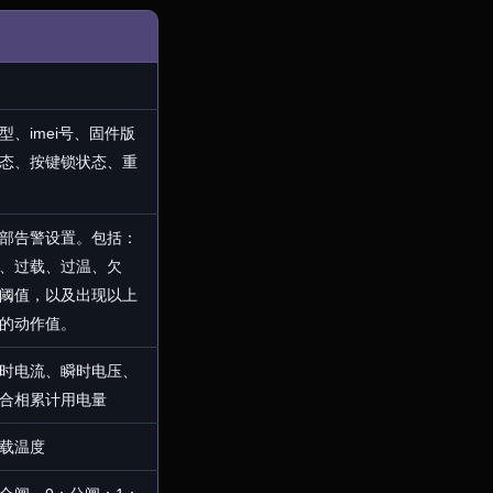
型、imei号、固件版
态、按键锁状态、重
部告警设置。包括：
、过载、过温、欠
阈值，以及出现以上
的动作值。
时电流、瞬时电压、
合相累计用电量
载温度