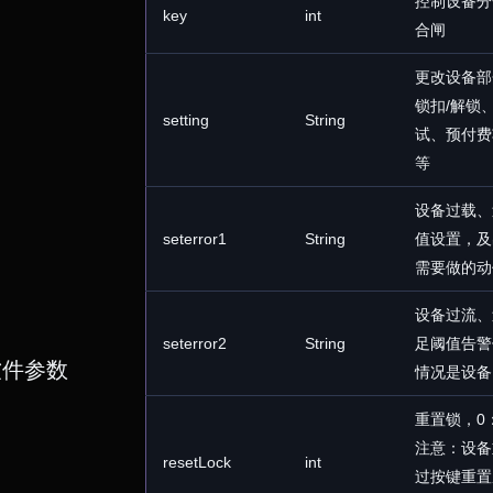
控制设备分
key
int
合闸
更改设备部
锁扣/解锁
setting
String
试、预付费
等
设备过载、
seterror1
String
值设置，及
需要做的动
设备过流、
seterror2
String
足阈值告警
软件参数
情况是设备
重置锁，0
注意：设备
resetLock
int
过按键重置