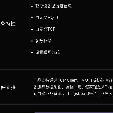
获取设备温湿度信息
自定义MQTT
设备特性
自定义TCP
参数补偿
设置联网方式
产品支持通过TCP Client、MQTT等协议
软件支持
备进行数据采集、监控。用户还可通过API
到自建业务系统；ThingsBoard平台；