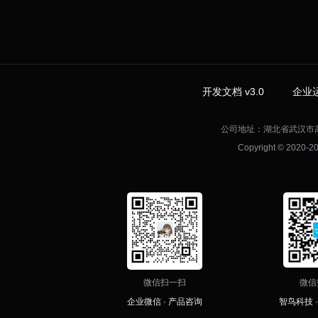
开发文档 v3.0
企业
公司地址：湖北省武汉市高新
Copyright © 202
微信扫一扫
微信
企业微信 · 产品咨询
智鸟科技 