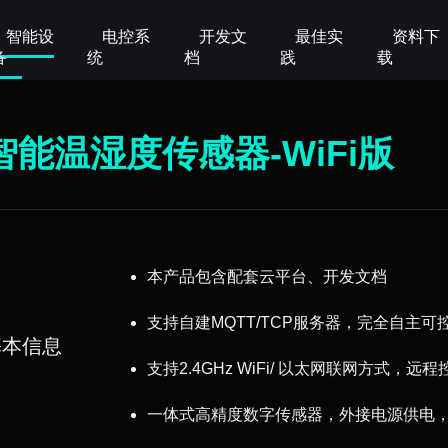
智能设
电控系
开发文
最佳实
资料下
备
统
档
践
载
智能温湿度传感器-WiFi版
本产品包含配套云平台、开发文档
支持自建MQTT/TCP服务器，完全自主
基本信息
支持2.4GHz WiFi/ 以太网联网方式，远程
一体式高精度数字传感器，外接电源供电