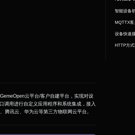
智能设备初
MQTTX
设备快速接
HTTP方
直连GemeOpen云平台/客户自建平台，实现对设
接口调用进行自定义应用程序和系统集成，接入
阿里云、腾讯云、华为云等第三方物联网云平台。