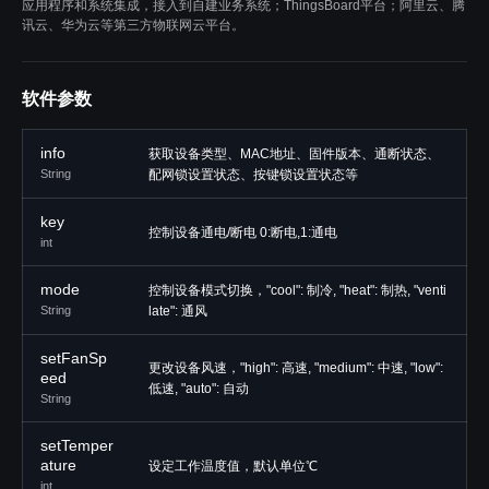
应用程序和系统集成，接入到自建业务系统；ThingsBoard平台；阿里云、腾
讯云、华为云等第三方物联网云平台。
软件参数
info
获取设备类型、MAC地址、固件版本、通断状态、
String
配网锁设置状态、按键锁设置状态等
key
控制设备通电/断电 0:断电,1:通电
int
mode
控制设备模式切换，"cool": 制冷, "heat": 制热, "venti
String
late": 通风
setFanSp
更改设备风速，"high": 高速, "medium": 中速, "low":
eed
低速, "auto": 自动
String
setTemper
ature
设定工作温度值，默认单位℃
int