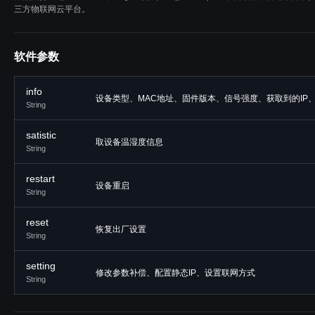
三方物联网云平台。
软件参数
info
设备类型、MAC地址、固件版本、信号强度、获取到的IP、
String
satistic
取设备温湿度信息
String
restart
设备重启
String
reset
恢复出厂设置
String
setting
修改参数补偿、配置静态IP、设置联网方式
String