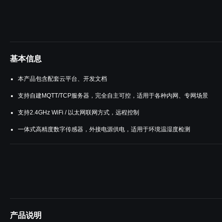
基本信息
本产品包含配套云平台、开发文档
支持自建MQTT/TCP服务器，完全自主可控，适用于各种内网、专网场景
支持2.4GHz WiFi / 以太网联网方式，远程控制
一体式高精度数字传感器，外接电源供电，适用于环境温湿度检测
产品说明