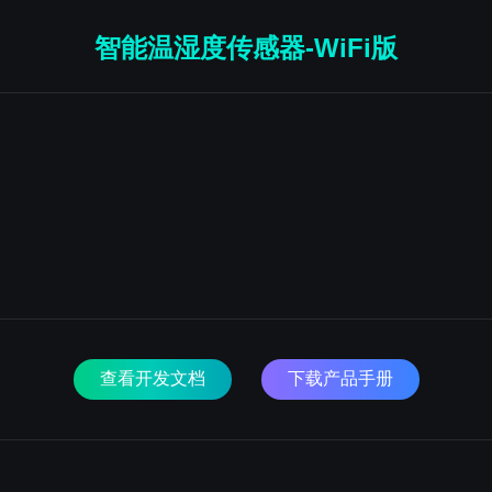
智能温湿度传感器-WiFi版
查看开发文档
下载产品手册