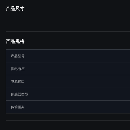
产品尺寸
产品规格
产品型号
供电电压
电源接口
传感器类型
传输距离