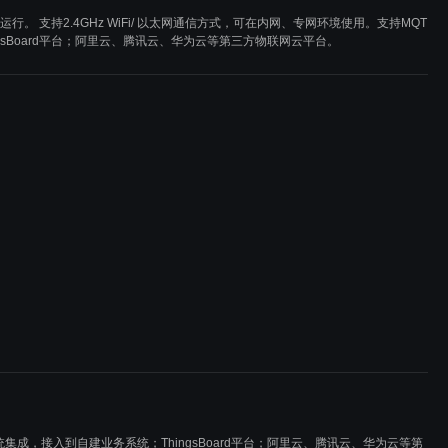
持2.4GHz WiFi/ 以太网通信方式，可在内网、专网环境使用。支持MQT
sBoard平台；阿里云、腾讯云、华为云等第三方物联网云平台。
统集成，接入到自建业务系统；ThingsBoard平台；阿里云、腾讯云、华为云等第