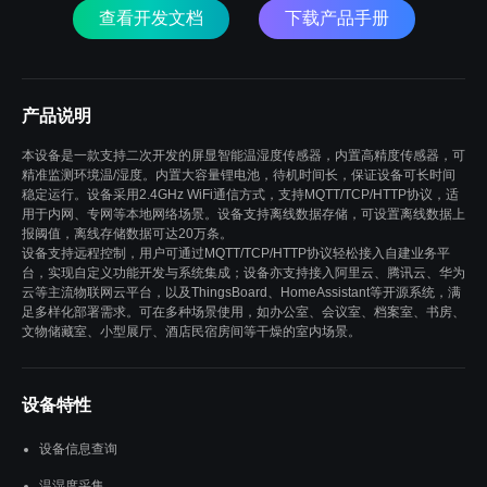
查看开发文档
下载产品手册
产品说明
本设备是一款支持二次开发的屏显智能温湿度传感器，内置高精度传感器，可
精准监测环境温/湿度。内置大容量锂电池，待机时间长，保证设备可长时间
稳定运行。设备采用2.4GHz WiFi通信方式，支持MQTT/TCP/HTTP协议，适
用于内网、专网等本地网络场景。设备支持离线数据存储，可设置离线数据上
报阈值，离线存储数据可达20万条。
设备支持远程控制，用户可通过MQTT/TCP/HTTP协议轻松接入自建业务平
台，实现自定义功能开发与系统集成；设备亦支持接入阿里云、腾讯云、华为
云等主流物联网云平台，以及ThingsBoard、HomeAssistant等开源系统，满
足多样化部署需求。可在多种场景使用，如办公室、会议室、档案室、书房、
文物储藏室、小型展厅、酒店民宿房间等干燥的室内场景。
设备特性
设备信息查询
温湿度采集