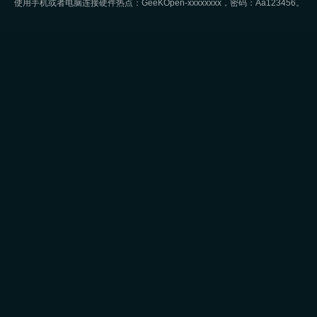
使用手机或者电脑连接硬件热点：GeeKOpen-xxxxxxxx，密码：Aa123456。