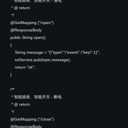
* 智能插座、智能开关 - 通电
* @
return
*/
@GetMapping
("/open")
@ResponseBody
public
String open()
{
String message = "{\"type\":\"event\",\"key\":1}";
iotService.pub(topic,message);
return
"ok";
}
/**
* 智能插座、智能开关 - 断电
* @
return
*/
@GetMapping
("/close")
@ResponseBody