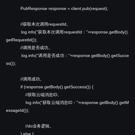
PubResponse response = client.pub(request);
//获取本次调用requestId。
log.info("获取本次调用requestId："+response.getBody().
getRequestId());
//调用是否成功。
log.info("调用是否成功："+response.getBody().getSucce
ss());
//调用成功。
if (response.getBody().getSuccess()) {
//获取云端消息ID。
log.info("获取云端消息ID："+response.getBody().getM
essageId());
//do业务逻辑。
} else {