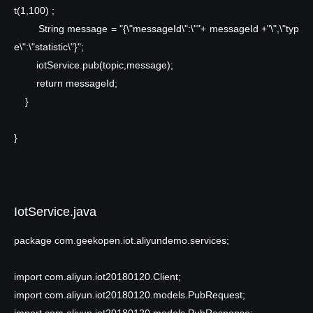
t(1,100) ;
String message = "{\"messageId\":\""+ messageId +"\",\"typ
e\":\"statistic\"}";
iotService.pub(topic,message);
return
messageId;
}
}
IotService.java
package
com.geekopen.iot.aliyundemo.services;
import
com.aliyun.iot20180120.Client;
import
com.aliyun.iot20180120.models.PubRequest;
import
com.aliyun.iot20180120.models.PubResponse;