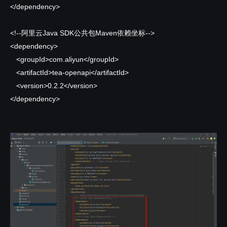
</dependency>
<!--阿里云Java SDK公共包Maven依赖坐标-->
<dependency>
<groupId>com.aliyun</groupId>
<artifactId>tea-openapi</artifactId>
<version>0.2.2</version>
</dependency>