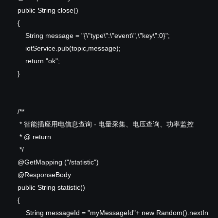
public
String close()
{
String message = "{\"type\":\"event\",\"key\":0}";
iotService.pub(topic,message);
return
"ok";
}
/**
* 智能插座用电信息查询 - 电量采集、电压查询、功率监控
* @
return
*/
@GetMapping
("/statistic")
@ResponseBody
public
String statistic()
{
String messageId = "myMessageId"+
new
Random().nextIn