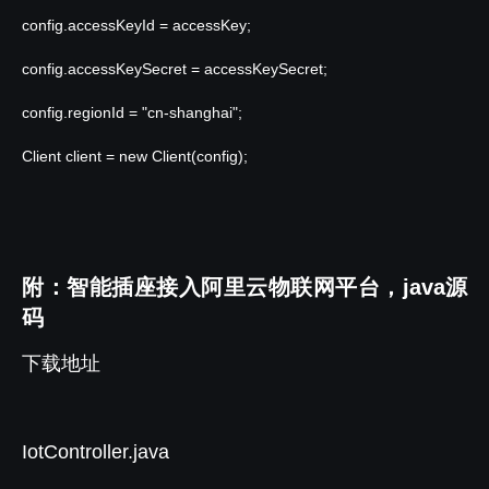
config.accessKeyId = accessKey;
config.accessKeySecret = accessKeySecret;
config.regionId = "cn-shanghai";
Client client =
new
Client(config);
附：智能插座接入阿里云物联网平台，java源
码
下载地址
IotController.java