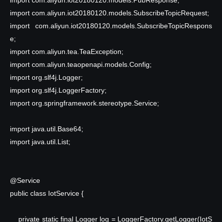
import
com.aliyun.iot20180120.models.SubscribeTopicRequest;
import
com.aliyun.iot20180120.models.SubscribeTopicRespons
e;
import
com.aliyun.tea.TeaException;
import
com.aliyun.teaopenapi.models.Config;
import
org.slf4j.Logger;
import
org.slf4j.LoggerFactory;
import
org.springframework.stereotype.Service;
import
java.util.Base64;
import
java.util.List;
@Service
public
class IotService {
private
static
final
Logger log = LoggerFactory.getLogger(IotS