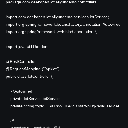
package
com.geekopen.iot.aliyundemo.controllers;
import
com.geekopen.iot.aliyundemo.services.IotService;
import
org.springframework.beans.factory.annotation.Autowired;
import
org.springframework.web.bind.annotation.*;
import
java.util.Random;
@RestController
@RequestMapping
("/api/iot")
public
class IotController {
@Autowired
private
IotService iotService;
private
String topic = "/a18VyElLe8c/smart-plug-test/user/get";
/**