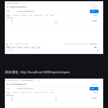
插座通电 http://localhost:8080/api/iot/open