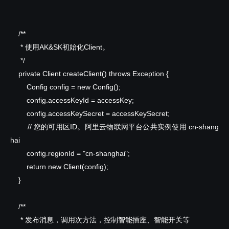
/**
* 使用AK&SK初始化Client。
*/
private
Client createClient() throws Exception {
Config config =
new
Config();
config.accessKeyId = accessKey;
config.accessKeySecret = accessKeySecret;
// 您的可用区ID。阿里云物联网平台公共实例使用 cn-shang
hai
config.regionId = "cn-shanghai";
return
new
Client(config);
}
/**
* 发布消息，调用次方法，控制智能插座、智能开关等