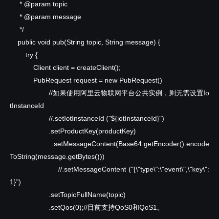
* @param topic
* @param message
*/
public
void
pub(String topic, String message) {
try
{
Client client = createClient();
PubRequest request =
new
PubRequest()
//如果使用阿里云物联网平台公共实例，则无需设置Io
tInstanceId
//.setIotInstanceId
("${iotInstanceId}")
.setProductKey(productKey)
.setMessageContent(Base64.getEncoder().encode
ToString(message.getBytes()))
//.setMessageContent
("{\"type\":\"event\",\"key\":
1}")
.setTopicFullName(topic)
.setQos(0);//目前支持QoS0和QoS1。