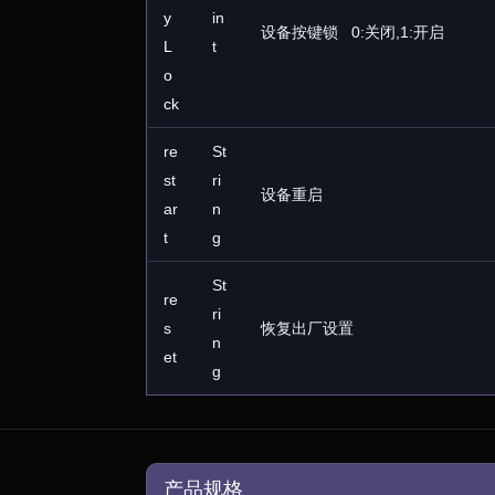
y
in
设备按键锁 0:关闭,1:开启
L
t
o
ck
re
St
st
ri
设备重启
ar
n
t
g
St
re
ri
s
恢复出厂设置
n
et
g
产品规格