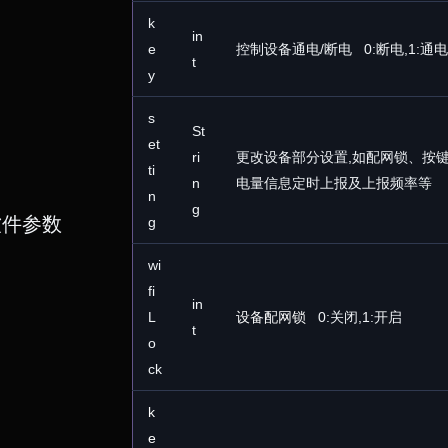
k
in
e
控制设备通电/断电 0:断电,1:通电
t
y
s
St
et
ri
更改设备部分设置,如配网锁、按
ti
n
电量信息定时上报及上报频率等
n
g
软件参数
g
wi
fi
in
L
设备配网锁
0:关闭,1:开启
t
o
ck
k
e