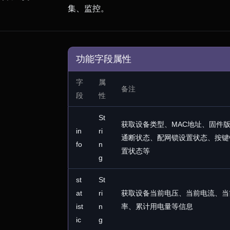
集、监控。
功能字段属性
字
属
备注
段
性
St
获取设备类型、MAC地址、固件
in
ri
通断状态、配网锁设置状态、按键
fo
n
置状态等
g
st
St
at
ri
获取设备当前电压、当前电流、当
ist
n
率、累计用电量等信息
ic
g