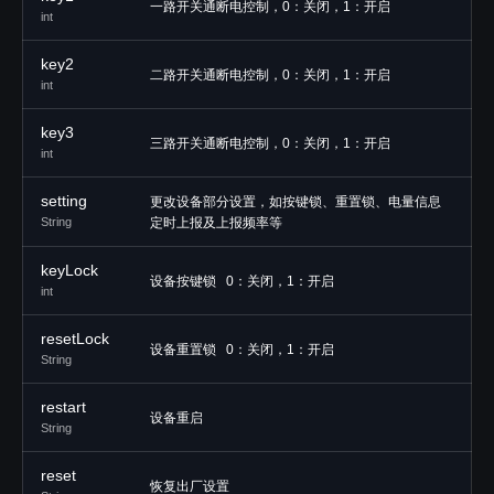
一路开关通断电控制，0：关闭，1：开启
int
key2
二路开关通断电控制，0：关闭，1：开启
int
key3
三路开关通断电控制，0：关闭，1：开启
int
setting
更改设备部分设置，如按键锁、重置锁、电量信息
String
定时上报及上报频率等
keyLock
设备按键锁 0：关闭，1：开启
int
resetLock
设备重置锁 0：关闭，1：开启
String
restart
设备重启
String
reset
恢复出厂设置